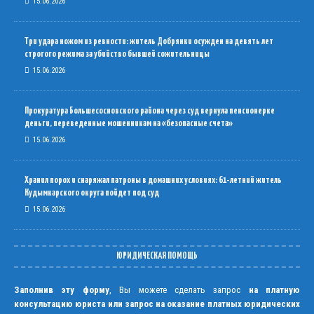
15.06.2026
Три удара ножом из ревности: житель Добрянки осужден на девять лет
строгого режима за убийство бывшей сожительницы
15.06.2026
Прокуратура Большесосновского района через суд вернула пенсионерке
деньги, переведенные мошенникам на «безопасные счета»
15.06.2026
Хранил порох и снаряжал патроны в домашних условиях: 61-летний житель
Кудымкарского округа пойдет под суд
15.06.2026
ЮРИДИЧЕСКАЯ ПОМОЩЬ
Заполнив эту форму
, Вы можете сделать запрос
на платную
консультацию юриста или запрос на оказание платных юридических