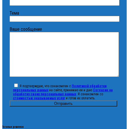
Тема
Ваше сообщение
Я подтверждаю, что ознакомлен с
Политикой обработки
персональных данных
на сайте, принимаю ее и даю
Согласие на
обработку своих персональных данных
. Я ознакомлен со
стоимостью оказываемых услуг
и готов их оплатить.
Готовые решения