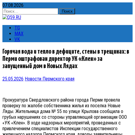
07.08.2026
Найти:
TG
MAX
VK
Горячая вода и тепло в дефиците, стены в трещинах: в
Перми оштрафован директор УК «Клен» за
запущенный дом в Новых Лядах
25.05.2026
Новости Пермского края
Прокуратура Свердловского района города Перми провела
проверку по жалобе собственника жилья из поселка Новые
Ляды. Жительница дома № 55 по улице Крылова сообщила о
грубых нарушениях со стороны управляющей организации ООО
«УК «Клен». В ходе надзорных мероприятий, проведенных с
привлечением специалистов Инспекции государственного
жилищного надзора Пермского края, доводы заявительницы