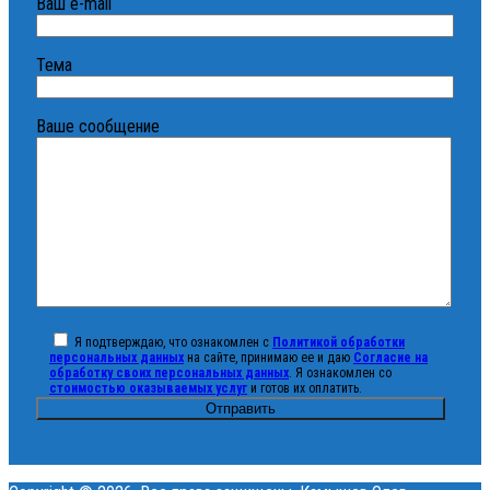
Ваш e-mail
Тема
Ваше сообщение
Я подтверждаю, что ознакомлен с
Политикой обработки
персональных данных
на сайте, принимаю ее и даю
Согласие на
обработку своих персональных данных
. Я ознакомлен со
стоимостью оказываемых услуг
и готов их оплатить.