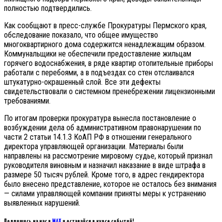
полностью подтвердились.
Как сообщают в пресс-службе Прокуратуры Пермского края,
обследование показало, что общее имущество
многоквартирного дома содержится ненадлежащим образом.
Коммунальщики не обеспечили предоставление жильцам
горячего водоснабжения, в ряде квартир отопительные приборы
работали с перебоями, а в подъездах со стен отслаивался
штукатурно-окрашенный слой. Все эти дефекты
свидетельствовали о системном пренебрежении лицензионными
требованиями.
По итогам проверки прокуратура вынесла постановление о
возбуждении дела об административном правонарушении по
части 2 статьи 14.1.3 КоАП РФ в отношении генерального
директора управляющей организации. Материалы были
направлены на рассмотрение мировому судье, который признал
руководителя виновным и назначил наказание в виде штрафа в
размере 50 тысяч рублей. Кроме того, в адрес гендиректора
было внесено представление, которое не осталось без внимания
— силами управляющей компании приняты меры к устранению
выявленных нарушений.
Подпишись на нас в
MAX
и оставайся в курсе событий!