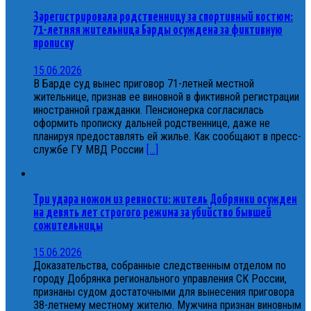
Зарегистрировала родственницу за спортивный костюм:
71-летняя жительница Барды осуждена за фиктивную
прописку
15.06.2026
В Барде суд вынес приговор 71-летней местной
жительнице, признав ее виновной в фиктивной регистрации
иностранной гражданки. Пенсионерка согласилась
оформить прописку дальней родственнице, даже не
планируя предоставлять ей жилье. Как сообщают в пресс-
службе ГУ МВД России
[...]
Три удара ножом из ревности: житель Добрянки осужден
на девять лет строгого режима за убийство бывшей
сожительницы
15.06.2026
Доказательства, собранные следственным отделом по
городу Добрянка регионального управления СК России,
признаны судом достаточными для вынесения приговора
38-летнему местному жителю. Мужчина признан виновным