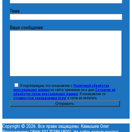
Тема
Ваше сообщение
Я подтверждаю, что ознакомлен с
Политикой обработки
персональных данных
на сайте, принимаю ее и даю
Согласие на
обработку своих персональных данных
. Я ознакомлен со
стоимостью оказываемых услуг
и готов их оплатить.
Copyright © 2026. Все права защищены. Камышев Олег
Вячеславович (ИНН 591703861800). На сайте используются