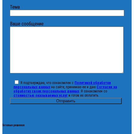
Тема
Ваше сообщение
Я подтверждаю, что ознакомлен с
Политикой обработки
персональных данных
на сайте, принимаю ее и даю
Согласие на
обработку своих персональных данных
. Я ознакомлен со
стоимостью оказываемых услуг
и готов их оплатить.
Готовые решения