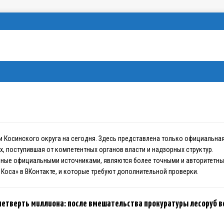
и Косинского округа на сегодня. Здесь представлена только официальна
, поступившая от компетентных органов власти и надзорных структур.
нные официальными источниками, являются более точными и авторитетн
 Коса» в ВКонтакте, и которые требуют дополнительной проверки.
четверть миллиона: после вмешательства прокуратуры лесоруб 