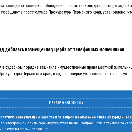
ая проведена проверка соблюдения лесного законодательства, в ходе ко
 сообщают в пресс-службе Прокуратуры Пермского края, установлено, ч
 суд добилась возмещения ущерба от телефонных мошенников
я в судебном порядке защитила имущественные права местной жительни
рокуратуры Пермского края, в ходе проверки установлено, что в августе
ЮРИДИЧЕСКАЯ ПОМОЩЬ
 платную консультацию юриста или запрос на оказание платных юридическ
рес электронной почты гарантирует ответ на Ваш запрос. Если в течение 24 час
 не смогли с вами связаться.