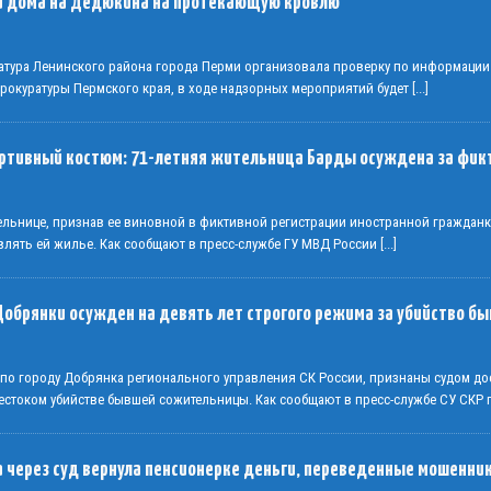
й дома на Дедюкина на протекающую кровлю
атура Ленинского района города Перми организовала проверку по информации
Прокуратуры Пермского края, в ходе надзорных мероприятий будет
[...]
ортивный костюм: 71-летняя жительница Барды осуждена за фик
тельнице, признав ее виновной в фиктивной регистрации иностранной граждан
влять ей жилье. Как сообщают в пресс-службе ГУ МВД России
[...]
Добрянки осужден на девять лет строгого режима за убийство 
 по городу Добрянка регионального управления СК России, признаны судом до
стоком убийстве бывшей сожительницы. Как сообщают в пресс-службе СУ СКР
 через суд вернула пенсионерке деньги, переведенные мошенни