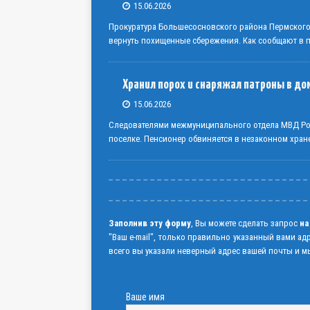
15.06.2026
Прокуратура Большесосновского района Пермског
вернуть похищенные сбережения. Как сообщают в пр
Хранил порох и снаряжал патроны в до
15.06.2026
Следователями межмуниципального отдела МВД Рос
поселке. Пенсионер обвиняется в незаконном хран
Заполнив эту форму
, Вы можете сделать запрос
на
"Ваш e-mail", только правильно указанный вами ад
всего вы указали неверный адрес вашей почты и мы
Ваше имя