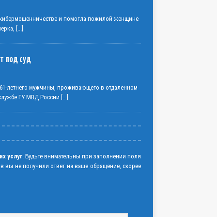
о кибермошенничестве и помогла пожилой женщине
нерка,
[...]
т под суд
61-летнего мужчины, проживающего в отдаленном
-службе ГУ МВД России
[...]
их услуг
. Будьте внимательны при заполнении поля
ов вы не получили ответ на ваше обращение, скорее