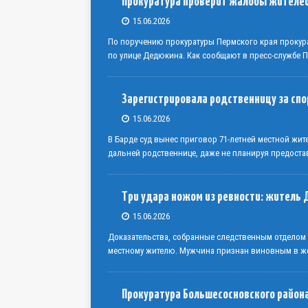
Прокуратура проверит жалобы жителе
15.06.2026
По поручению прокуратуры Пермского края прокур
по улице Дедюкина. Как сообщают в пресс-службе 
Зарегистрировала родственницу за сп
15.06.2026
В Барде суд вынес приговор 71-летней местной жи
дальней родственнице, даже не планируя предоста
Три удара ножом из ревности: житель 
15.06.2026
Доказательства, собранные следственным отделом
местному жителю. Мужчина признан виновным в же
Прокуратура Большесосновского района