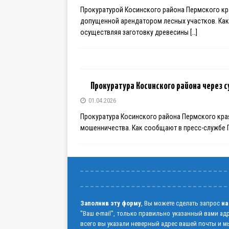
Прокуратурой Косинского района Пермского кр
допущенной арендатором лесных участков. Как
осуществляя заготовку древесины
[…]
Прокуратура Косинского района через
01.04.2026
Прокуратура Косинского района Пермского кра
мошенничества. Как сообщают в пресс-службе П
Заполнив эту форму
, Вы можете сделать запрос
на
"Ваш e-mail", только правильно указанный вами ад
всего вы указали неверный адрес вашей почты и мы