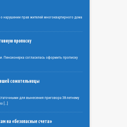
 о нарушении прав жителей многоквартирного дома
тивную прописку
ки. Пенсионерка согласилась оформить прописку
бывшей сожительницы
статочными для вынесения приговора 38-летнему
 по
[...]
кам на «безопасные счета»