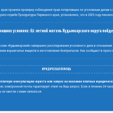
о края провела проверку соблюдения прав потерпевших по уголовным делам 
есс-службе Прокуратуры Пермского края, установлено, что в 2025 году пенсио
машних условиях: 61-летний житель Кудымкарского округа пойде
сии «Кудымкарский» завершено расследование уголовного дела в отношении 
ении взрывчатых веществ и изготовлении боеприпасов. Как сообщают в пресс
ЮРИДИЧЕСКАЯ ПОМОЩЬ
 платную консультацию юриста или запрос на оказание платных юридическ
рес электронной почты гарантирует ответ на Ваш запрос. Если в течение 24 час
 не смогли с вами связаться.