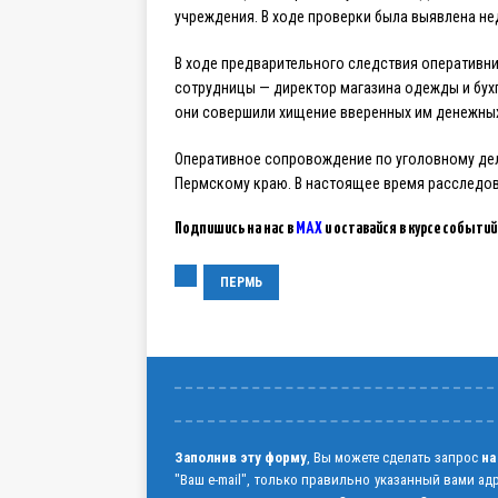
учреждения. В ходе проверки была выявлена не
В ходе предварительного следствия оперативни
сотрудницы — директор магазина одежды и бухг
они совершили хищение вверенных им денежных 
Оперативное сопровождение по уголовному де
Пермскому краю. В настоящее время расследов
Подпишись на нас в
MAX
и оставайся в курсе событий
ПЕРМЬ
Заполнив эту форму
, Вы можете сделать запрос
на
"Ваш e-mail", только правильно указанный вами ад