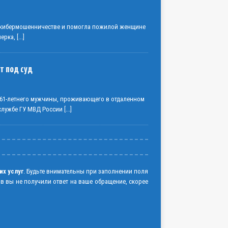
о кибермошенничестве и помогла пожилой женщине
нерка,
[...]
т под суд
61-летнего мужчины, проживающего в отдаленном
-службе ГУ МВД России
[...]
их услуг
. Будьте внимательны при заполнении поля
ов вы не получили ответ на ваше обращение, скорее