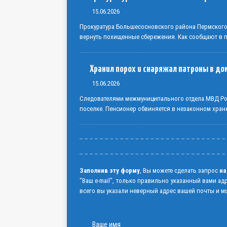
15.06.2026
Прокуратура Большесосновского района Пермског
вернуть похищенные сбережения. Как сообщают в пр
Хранил порох и снаряжал патроны в до
15.06.2026
Следователями межмуниципального отдела МВД Рос
поселке. Пенсионер обвиняется в незаконном хран
Заполнив эту форму
, Вы можете сделать запрос
на
"Ваш e-mail", только правильно указанный вами ад
всего вы указали неверный адрес вашей почты и мы
Ваше имя