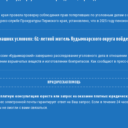
о края провела проверку соблюдения прав потерпевших по уголовным делам 
есс-службе Прокуратуры Пермского края, установлено, что в 2025 году пенсио
машних условиях: 61-летний житель Кудымкарского округа пойде
сии «Кудымкарский» завершено расследование уголовного дела в отношении 
ении взрывчатых веществ и изготовлении боеприпасов. Как сообщают в пресс
ЮРИДИЧЕСКАЯ ПОМОЩЬ
 платную консультацию юриста или запрос на оказание платных юридическ
рес электронной почты гарантирует ответ на Ваш запрос. Если в течение 24 час
 не смогли с вами связаться.