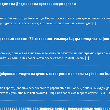
й дома на Дедюкина на протекающую кровлю
атура Ленинского района города Перми организовала проверку по информации
Прокуратуры Пермского края, в ходе надзорных мероприятий будет
[...]
ортивный костюм: 71-летняя жительница Барды осуждена за фик
тельнице, признав ее виновной в фиктивной регистрации иностранной граждан
влять ей жилье. Как сообщают в пресс-службе ГУ МВД России
[...]
Добрянки осужден на девять лет строгого режима за убийство 
 по городу Добрянка регионального управления СК России, признаны судом до
стоком убийстве бывшей сожительницы. Как сообщают в пресс-службе СУ СКР
 через суд вернула пенсионерке деньги, переведенные мошенни