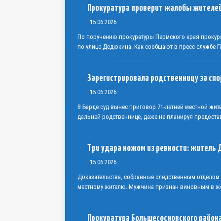
Прокуратура проверит жалобы жителе
15.06.2026
По поручению прокуратуры Пермского края прокур
по улице Дедюкина. Как сообщают в пресс-службе 
Зарегистрировала родственницу за сп
15.06.2026
В Барде суд вынес приговор 71-летней местной жи
дальней родственнице, даже не планируя предоста
Три удара ножом из ревности: житель 
15.06.2026
Доказательства, собранные следственным отделом
местному жителю. Мужчина признан виновным в же
Прокуратура Большесосновского района