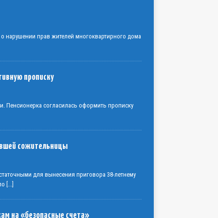
 о нарушении прав жителей многоквартирного дома
тивную прописку
ки. Пенсионерка согласилась оформить прописку
бывшей сожительницы
статочными для вынесения приговора 38-летнему
 по
[...]
кам на «безопасные счета»