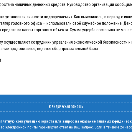
достача наличных денежных средств. Руководство организации сообщило 
ки установили личности подозреваемых. Как выяснилось, в период с июня
алтер головного офиса — использовали своё служебное положение. Дейс
средств из кассы торгового объекта. Сумма ущерба составила не менее
лу осуществляют сотрудники управления экономической безопасности и 
ание продолжается, ведётся сбор доказательной базы.
!
ЮРИДИЧЕСКАЯ ПОМОЩЬ
 платную консультацию юриста или запрос на оказание платных юридическ
рес электронной почты гарантирует ответ на Ваш запрос. Если в течение 24 час