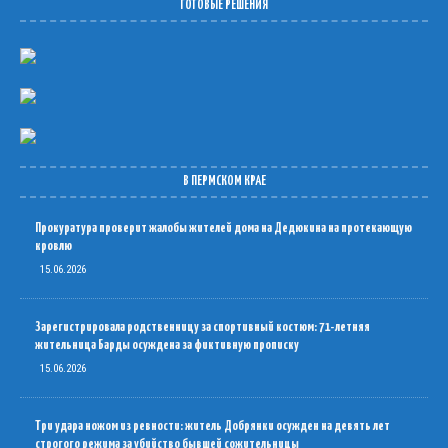
ГОТОВЫЕ РЕШЕНИЯ
В ПЕРМСКОМ КРАЕ
Прокуратура проверит жалобы жителей дома на Дедюкина на протекающую
кровлю
15.06.2026
Зарегистрировала родственницу за спортивный костюм: 71-летняя
жительница Барды осуждена за фиктивную прописку
15.06.2026
Три удара ножом из ревности: житель Добрянки осужден на девять лет
строгого режима за убийство бывшей сожительницы