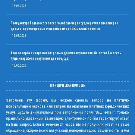
15.06.2026
Прокуратура Большесосновского района через суд вернула пенсионерке
деньги, переведенные мошенникам на «безопасные счета»
15.06.2026
Хранил порох и снаряжал патроны в домашних условиях: 61-летний житель
Кудымкарского округа пойдет под суд
15.06.2026
ЮРИДИЧЕСКАЯ ПОМОЩЬ
Заполнив эту форму
, Вы можете сделать запрос
на платную
консультацию юриста или запрос на оказание платных юридических
услуг
. Будьте внимательны при заполнении поля "Ваш e-mail", только
правильно указанный вами адрес электронной почты гарантирует ответ
на Ваш запрос. Если в течение 24 часов вы не получили ответ на ваше
обращение, скорее всего вы указали неверный адрес вашей почты и мы