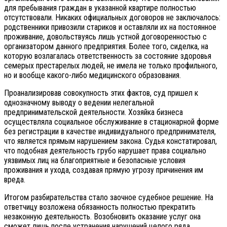
для пребывания граждан в указанной квартире полностью
отсутствовали. Никаких официальных договоров не заключалось:
родственники привозили стариков и оставляли их на постоянное
проживание, довольствуясь лишь устной договоренностью с
организатором данного предприятия. Более того, сиделка, на
которую возлагалась ответственность за состояние здоровья
семерых престарелых людей, не имела не только профильного,
но и вообще какого-либо медицинского образования.
Проанализировав совокупность этих фактов, суд пришел к
однозначному выводу о ведении нелегальной
предпринимательской деятельности. Хозяйка бизнеса
осуществляла социальное обслуживание в стационарной форме
без регистрации в качестве индивидуального предпринимателя,
что является прямым нарушением закона. Судья констатировал,
что подобная деятельность грубо нарушает права социально
уязвимых лиц на благоприятные и безопасные условия
проживания и ухода, создавая прямую угрозу причинения им
вреда.
Итогом разбирательства стало заочное судебное решение. На
ответчицу возложена обязанность полностью прекратить
незаконную деятельность. Возобновить оказание услуг она
сможет лишь после устранения нарушений целого ряда