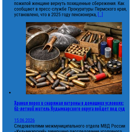
пожилой женщине вернуть похищенные сбережения. Как
сообщают в пресс-службе Прокуратуры Пермского края,
установлено, что в 2025 году пенсионерка,
[...]
Хранил порох и снаряжал патроны в домашних условиях:
61-летний житель Кудымкарского округа пойдет под суд
15.06.2026
Следователями межмуниципального отдела МВД России
«Кудымкарский» завершено расследование уголовного