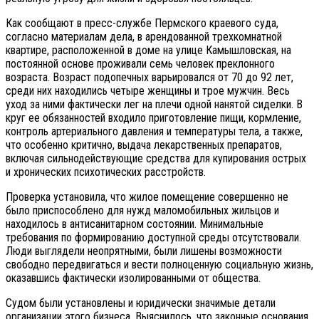
Как сообщают в пресс-службе Пермского краевого суда,
согласно материалам дела, в арендованной трехкомнатной
квартире, расположенной в доме на улице Камышловская, на
постоянной основе проживали семь человек преклонного
возраста. Возраст подопечных варьировался от 70 до 92 лет,
среди них находились четыре женщины и трое мужчин. Весь
уход за ними фактически лег на плечи одной нанятой сиделки. В
круг ее обязанностей входило приготовление пищи, кормление,
контроль артериального давления и температуры тела, а также,
что особенно критично, выдача лекарственных препаратов,
включая сильнодействующие средства для купирования острых
и хронических психотических расстройств.
Проверка установила, что жилое помещение совершенно не
было приспособлено для нужд маломобильных жильцов и
находилось в антисанитарном состоянии. Минимальные
требования по формированию доступной среды отсутствовали.
Люди выглядели неопрятными, были лишены возможности
свободно передвигаться и вести полноценную социальную жизнь,
оказавшись фактически изолированными от общества.
Судом были установлены и юридически значимые детали
организации этого бизнеса. Выяснилось, что законные основания