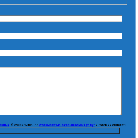
анных
. Я ознакомлен со
стоимостью оказываемых услуг
и готов их оплатить.