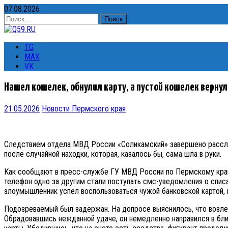
07.08.2026
Найти:
TG
MAX
VK
Нашел кошелек, обнулил карту, а пустой кошелек вернул 
21.05.2026
Новости Пермского края
Следствием отдела МВД России «Соликамский» завершено расслед
после случайной находки, которая, казалось бы, сама шла в руки.
Как сообщают в пресс-службе ГУ МВД России по Пермскому краю,
телефон одно за другим стали поступать смс-уведомления о спис
злоумышленник успел воспользоваться чужой банковской картой, 
Подозреваемый был задержан. На допросе выяснилось, что возле 
Обрадовавшись нежданной удаче, он немедленно направился в бли