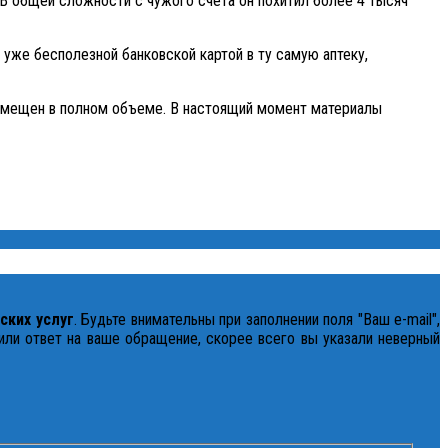
 В общей сложности с чужого счета он похитил более 4 тысяч
уже бесполезной банковской картой в ту самую аптеку,
озмещен в полном объеме. В настоящий момент материалы
ских услуг
. Будьте внимательны при заполнении поля "Ваш e-mail",
чили ответ на ваше обращение, скорее всего вы указали неверный