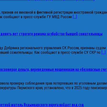
 признав ее виновной в фиктивной регистрации иностранной гражда
 Как сообщают в пресс-службе ГУ МВД России
[...]
 девять лет строгого режима за убийство бывшей сожительницы
ду Добрянка регионального управления СК России, признаны судом
бывшей сожительницы. Как сообщают в пресс-службе СУ СКР по
[...]
пенсионерке деньги, переведенные мошенникам на «безопасные сче
овела проверку соблюдения прав потерпевших по уголовным делам
уратуры Пермского края, установлено, что в 2025 году пенсионер
-летний житель Кудымкарского округа пойдет под суд