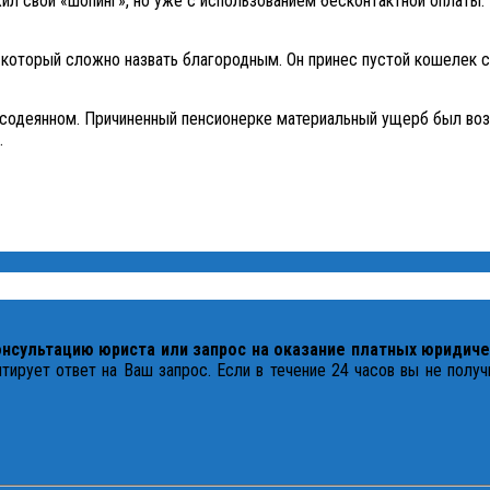
жил свой «шопинг», но уже с использованием бесконтактной оплаты.
который сложно назвать благородным. Он принес пустой кошелек с 
 в содеянном. Причиненный пенсионерке материальный ущерб был в
.
онсультацию юриста или запрос на оказание платных юридиче
тирует ответ на Ваш запрос. Если в течение 24 часов вы не полу