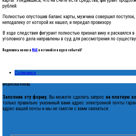
карты. Убедившись, что на счете есть средства, фигурант продол
рублей.
Полностью опустошив баланс карты, мужчина совершил поступок, 
неподалеку от которой их нашел, и передал провизору.
В ходе следствия фигурант полностью признал вину и раскаялся
уголовного дела направлены в суд для рассмотрения по существу
Подпишись на нас в
MAX
и оставайся в курсе событий!
Соликамск
ЮРИДИЧЕСКАЯ ПОМОЩЬ
Заполнив эту форму
, Вы можете сделать запрос
на платную к
только правильно указанный вами адрес электронной почты гаран
адрес вашей почты и мы не смогли с вами связаться.