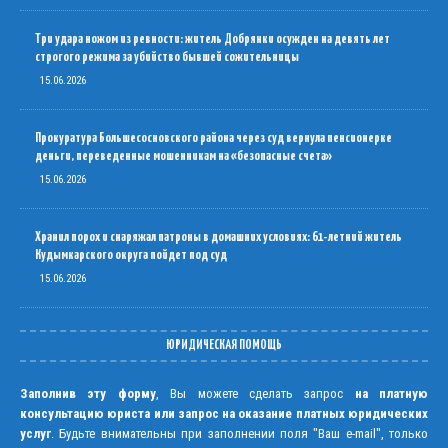
Три удара ножом из ревности: житель Добрянки осужден на девять лет
строгого режима за убийство бывшей сожительницы
15.06.2026
Прокуратура Большесосновского района через суд вернула пенсионерке
деньги, переведенные мошенникам на «безопасные счета»
15.06.2026
Хранил порох и снаряжал патроны в домашних условиях: 61-летний житель
Кудымкарского округа пойдет под суд
15.06.2026
ЮРИДИЧЕСКАЯ ПОМОЩЬ
Заполнив эту форму
, Вы можете сделать запрос
на платную
консультацию юриста или запрос на оказание платных юридических
услуг
. Будьте внимательны при заполнении поля "Ваш e-mail", только