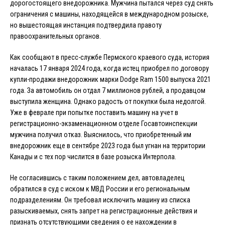
дорогостоящего внедорожника. Мужчина пытался через суд снять
ограничения с машины, находящейся в международном розыске,
но вышестоящая инстанция подтвердила правоту
правоохранительных органов.
Как сообщают в пресс-службе Пермского краевого суда, история
началась 17 января 2024 года, когда истец приобрел по договору
купли-продажи внедорожник марки Dodge Ram 1500 выпуска 2021
года. За автомобиль он отдал 7 миллионов рублей, а продавцом
выступила женщина. Однако радость от покупки была недолгой.
Уже в феврале при попытке поставить машину на учет в
регистрационно-экзаменационном отделе Госавтоинспекции
мужчина получил отказ. Выяснилось, что приобретенный им
внедорожник еще в сентябре 2023 года был угнан на территории
Канады и с тех пор числится в базе розыска Интерпола.
Не согласившись с таким положением дел, автовладелец
обратился в суд с иском к МВД России и его региональным
подразделениям. Он требовал исключить машину из списка
разыскиваемых, снять запрет на регистрационные действия и
признать отсутствующими сведения о ее нахождении в