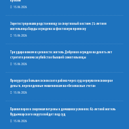
кровлю
15.06.2026
Зарегистрировала родственницу за спортивный костюм: 71-летняя
жительница Барды осуждена за фиктивную прописку
15.06.2026
Три удара ножом из ревности: житель Добрянки осужден на девять лет
строгого режима за убийство бывшей сожительницы
15.06.2026
Прокуратура Большесосновского района через суд вернула пенсионерке
деньги, переведенные мошенникам на «безопасные счета»
15.06.2026
Хранил порох и снаряжал патроны в домашних условиях: 61-летний житель
Кудымкарского округа пойдет под суд
15.06.2026