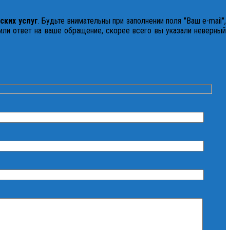
ских услуг
. Будьте внимательны при заполнении поля "Ваш e-mail",
чили ответ на ваше обращение, скорее всего вы указали неверный