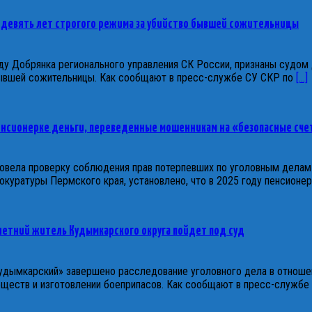
 девять лет строгого режима за убийство бывшей сожительницы
ду Добрянка регионального управления СК России, признаны судом
бывшей сожительницы. Как сообщают в пресс-службе СУ СКР по
[...]
пенсионерке деньги, переведенные мошенникам на «безопасные сче
овела проверку соблюдения прав потерпевших по уголовным делам
уратуры Пермского края, установлено, что в 2025 году пенсионер
-летний житель Кудымкарского округа пойдет под суд
дымкарский» завершено расследование уголовного дела в отношен
веществ и изготовлении боеприпасов. Как сообщают в пресс-служб