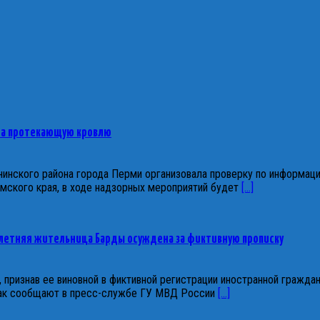
на протекающую кровлю
инского района города Перми организовала проверку по информаци
ского края, в ходе надзорных мероприятий будет
[...]
-летняя жительница Барды осуждена за фиктивную прописку
 признав ее виновной в фиктивной регистрации иностранной гражда
 Как сообщают в пресс-службе ГУ МВД России
[...]