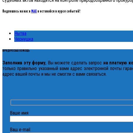
судебных актов находится на контроле природоохранного прокуро
Подпишись на нас в
MAX
и оставайся в курсе событий!
Нытва
Чернушка
ЮРИДИЧЕСКАЯ ПОМОЩЬ
Заполнив эту форму
, Вы можете сделать запрос
на платную к
только правильно указанный вами адрес электронной почты гаран
адрес вашей почты и мы не смогли с вами связаться.
Ваше имя
Ваш e-mail