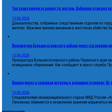
Три удара ножом из ревности: житель Добрянки осужден на
15.06.2026
Доказательства, собранные следственным отделом по горо
жителю. Мужчина признан виновным в жестоком убийстве 
Прокуратура Большесосновского района через суд вернула 
15.06.2026
Прокуратура Большесосновского района Пермского края пр
похищенные сбережения. Как сообщают в пресс-службе Прок
Хранил порох и снаряжал патроны в домашних условиях: 61
15.06.2026
Следователями межмуниципального отдела МВД России «Ку
Пенсионер обвиняется в незаконном хранении взрывчатых 
ЮРИДИЧЕСКАЯ ПОМОЩЬ