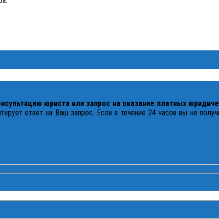
ра.
онсультацию юриста или запрос на оказание платных юридиче
тирует ответ на Ваш запрос. Если в течение 24 часов вы не полу