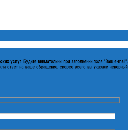
ских услуг
. Будьте внимательны при заполнении поля "Ваш e-mail",
чили ответ на ваше обращение, скорее всего вы указали неверный