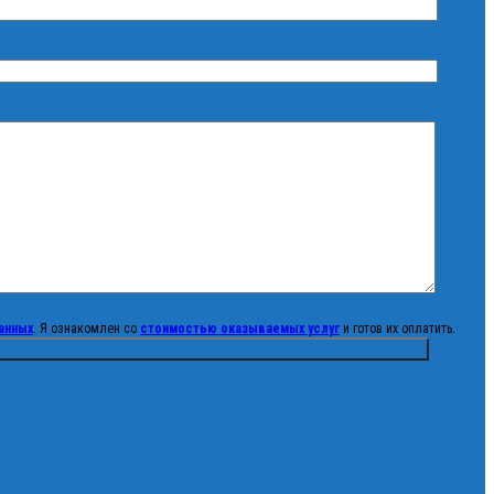
анных
. Я ознакомлен со
стоимостью оказываемых услуг
и готов их оплатить.