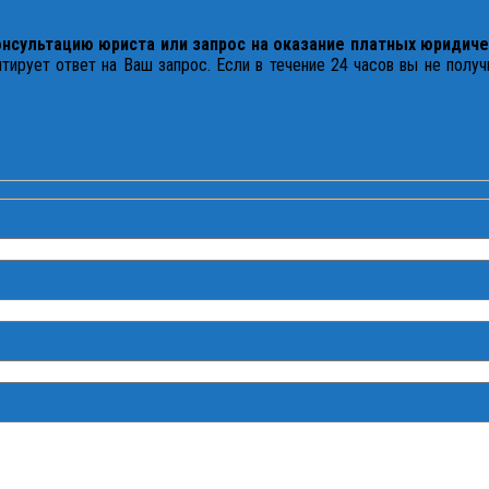
онсультацию юриста или запрос на оказание платных юридиче
тирует ответ на Ваш запрос. Если в течение 24 часов вы не полу