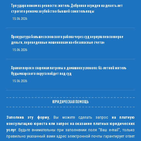
Три удара ножом из ревности: житель Добрянки осужден на девять лет
строгого режима за убийство бывшей сожительницы
15.06.2026
Прокуратура Большесосновского района через суд вернула пенсионерке
деньги, переведенные мошенникам на «безопасные счета»
15.06.2026
Хранил порох и снаряжал патроны в домашних условиях: 61-летний житель
Кудымкарского округа пойдет под суд
15.06.2026
ЮРИДИЧЕСКАЯ ПОМОЩЬ
Заполнив эту форму
, Вы можете сделать запрос
на платную
консультацию юриста или запрос на оказание платных юридических
услуг
. Будьте внимательны при заполнении поля "Ваш e-mail", только
правильно указанный вами адрес электронной почты гарантирует ответ