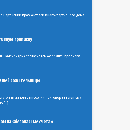
 о нарушении прав жителей многоквартирного дома
тивную прописку
ки. Пенсионерка согласилась оформить прописку
бывшей сожительницы
статочными для вынесения приговора 38-летнему
 по
[...]
кам на «безопасные счета»