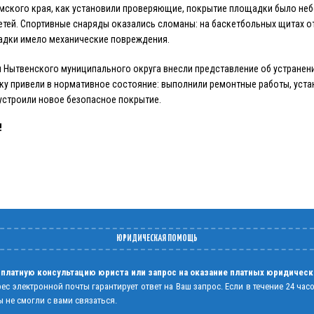
рмского края, как установили проверяющие, покрытие площадки было н
етей. Спортивные снаряды оказались сломаны: на баскетбольных щитах от
адки имело механические повреждения.
 Нытвенского муниципального округа внесли представление об устранен
у привели в нормативное состояние: выполнили ремонтные работы, уста
строили новое безопасное покрытие.
!
ЮРИДИЧЕСКАЯ ПОМОЩЬ
 платную консультацию юриста или запрос на оказание платных юридическ
рес электронной почты гарантирует ответ на Ваш запрос. Если в течение 24 час
 не смогли с вами связаться.