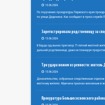
15.06.2026
По поручению прокуратуры Пермского края прокур
по улице Дедюкина. Как сообщают в пресс-службе 
Зарегистрировала родственницу за сп
15.06.2026
В Барде суд вынес приговор 71-летней местной жи
дальней родственнице, даже не планируя предоста
Три удара ножом из ревности: житель 
15.06.2026
Доказательства, собранные следственным отделом
местному жителю. Мужчина признан виновным в же
Прокуратура Большесосновского района
15.06.2026