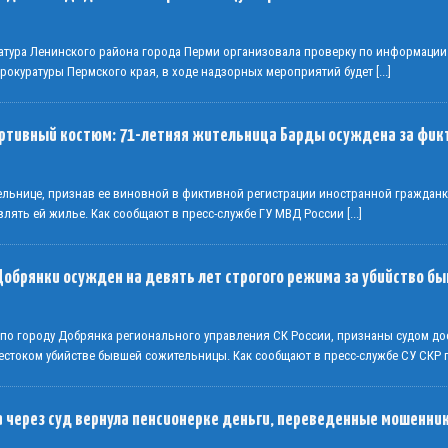
атура Ленинского района города Перми организовала проверку по информации
Прокуратуры Пермского края, в ходе надзорных мероприятий будет
[...]
ортивный костюм: 71-летняя жительница Барды осуждена за фик
тельнице, признав ее виновной в фиктивной регистрации иностранной граждан
влять ей жилье. Как сообщают в пресс-службе ГУ МВД России
[...]
Добрянки осужден на девять лет строгого режима за убийство 
 по городу Добрянка регионального управления СК России, признаны судом до
стоком убийстве бывшей сожительницы. Как сообщают в пресс-службе СУ СКР
 через суд вернула пенсионерке деньги, переведенные мошенни