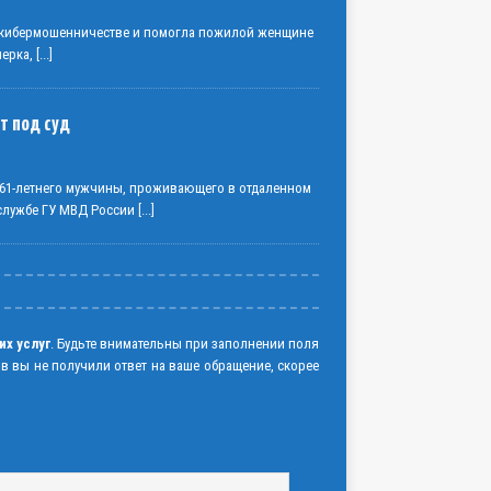
о кибермошенничестве и помогла пожилой женщине
нерка,
[...]
т под суд
61-летнего мужчины, проживающего в отдаленном
-службе ГУ МВД России
[...]
их услуг
. Будьте внимательны при заполнении поля
ов вы не получили ответ на ваше обращение, скорее