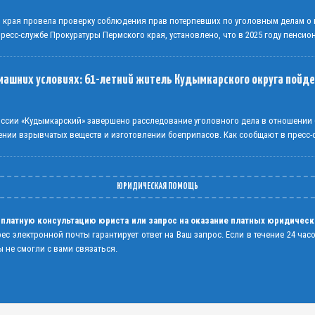
о края провела проверку соблюдения прав потерпевших по уголовным делам 
есс-службе Прокуратуры Пермского края, установлено, что в 2025 году пенсио
машних условиях: 61-летний житель Кудымкарского округа пойде
сии «Кудымкарский» завершено расследование уголовного дела в отношении 
ении взрывчатых веществ и изготовлении боеприпасов. Как сообщают в пресс
ЮРИДИЧЕСКАЯ ПОМОЩЬ
 платную консультацию юриста или запрос на оказание платных юридическ
рес электронной почты гарантирует ответ на Ваш запрос. Если в течение 24 час
 не смогли с вами связаться.