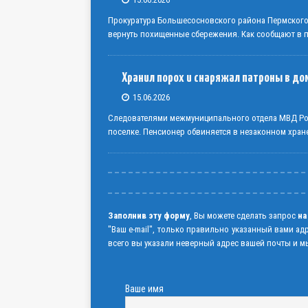
Прокуратура Большесосновского района Пермског
вернуть похищенные сбережения. Как сообщают в пр
Хранил порох и снаряжал патроны в до
15.06.2026
Следователями межмуниципального отдела МВД Рос
поселке. Пенсионер обвиняется в незаконном хран
Заполнив эту форму
, Вы можете сделать запрос
на
"Ваш e-mail", только правильно указанный вами ад
всего вы указали неверный адрес вашей почты и мы
Ваше имя