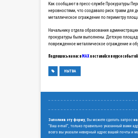
Как сообщают в пресс-службе Прокуратуры Пе
неровностями, что создавало риск травм для д
металлическое ограждение по периметру площ
Начальнику отдела образования администрации
прокуратуры были выполнены. Детскую площадк
поврежденное металлическое ограждение и обу
Подпишись на нас в
MAX
и оставайся в курсе событий
НЫТВА
Заполнив эту форму
, Вы можете сделать запрос
на
"Ваш e-mail", только правильно указанный вами ад
всего вы указали неверный адрес вашей почты и мы