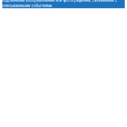
подлинными изображениями или фотографиями, связанными с
описываемыми событиями.