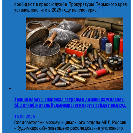
сообщают в пресс-службе Прокуратуры Пермского края,
установлено, что в 2025 году пенсионерка,
[...]
Хранил порох и снаряжал патроны в домашних условиях:
61-летний житель Кудымкарского округа пойдет под суд
15.06.2026
Следователями межмуниципального отдела МВД России
«Кудымкарский» завершено расследование уголовного