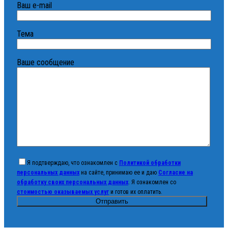
Ваш e-mail
Тема
Ваше сообщение
Я подтверждаю, что ознакомлен с
Политикой обработки
персональных данных
на сайте, принимаю ее и даю
Согласие на
обработку своих персональных данных
. Я ознакомлен со
стоимостью оказываемых услуг
и готов их оплатить.