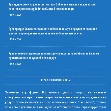
Три удара ножом из ревности: житель Добрянки осужден на девять лет
строгого режима за убийство бывшей сожительницы
15.06.2026
Прокуратура Большесосновского района через суд вернула пенсионерке
деньги, переведенные мошенникам на «безопасные счета»
15.06.2026
Хранил порох и снаряжал патроны в домашних условиях: 61-летний житель
Кудымкарского округа пойдет под суд
15.06.2026
ЮРИДИЧЕСКАЯ ПОМОЩЬ
Заполнив эту форму
, Вы можете сделать запрос
на платную
консультацию юриста или запрос на оказание платных юридических
услуг
. Будьте внимательны при заполнении поля "Ваш e-mail", только
правильно указанный вами адрес электронной почты гарантирует ответ