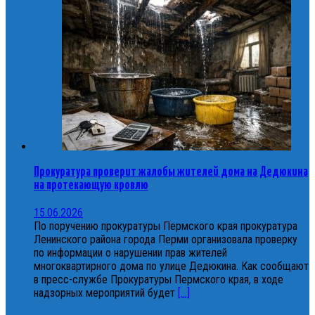
Прокуратура проверит жалобы жителей дома на Дедюкина
на протекающую кровлю
15.06.2026
По поручению прокуратуры Пермского края прокуратура
Ленинского района города Перми организовала проверку
по информации о нарушении прав жителей
многоквартирного дома по улице Дедюкина. Как сообщают
в пресс-службе Прокуратуры Пермского края, в ходе
надзорных мероприятий будет
[...]