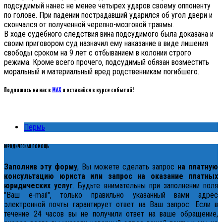
подсудимый нанес не менее четырех ударов своему оппоненту
по голове. При падении пострадавший ударился об угол двери и
скончался от полученной черепно-мозговой травмы.
В ходе судебного следствия вина подсудимого была доказана и
своим приговором суд назначил ему наказание в виде лишения
свободы сроком на 9 лет с отбыванием в колонии строго
режима. Кроме всего прочего, подсудимый обязан возместить
моральный и материальный вред родственникам погибшего.
Подпишись на нас в
MAX
и оставайся в курсе событий!
Пермь
ЮРИДИЧЕСКАЯ ПОМОЩЬ
Заполнив эту форму
, Вы можете сделать запрос
на платную
консультацию юриста или запрос на оказание платных
юридических услуг
. Будьте внимательны при заполнении поля
"Ваш e-mail", только правильно указанный вами адрес
электронной почты гарантирует ответ на Ваш запрос. Если в
течение 24 часов вы не получили ответ на ваше обращение,