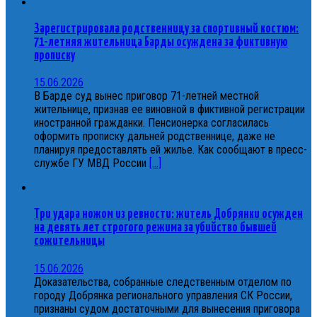
Зарегистрировала родственницу за спортивный костюм:
71-летняя жительница Барды осуждена за фиктивную
прописку
15.06.2026
В Барде суд вынес приговор 71-летней местной
жительнице, признав ее виновной в фиктивной регистрации
иностранной гражданки. Пенсионерка согласилась
оформить прописку дальней родственнице, даже не
планируя предоставлять ей жилье. Как сообщают в пресс-
службе ГУ МВД России
[...]
Три удара ножом из ревности: житель Добрянки осужден
на девять лет строгого режима за убийство бывшей
сожительницы
15.06.2026
Доказательства, собранные следственным отделом по
городу Добрянка регионального управления СК России,
признаны судом достаточными для вынесения приговора