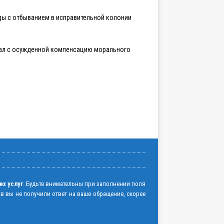
оды с отбыванием в исправительной колонии
скал с осужденной компенсацию морального
их услуг
. Будьте внимательны при заполнении поля
ов вы не получили ответ на ваше обращение, скорее