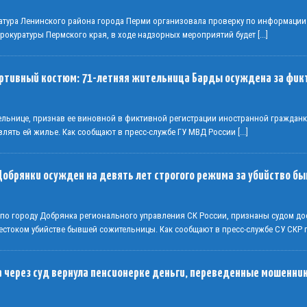
атура Ленинского района города Перми организовала проверку по информации
Прокуратуры Пермского края, в ходе надзорных мероприятий будет
[...]
ортивный костюм: 71-летняя жительница Барды осуждена за фик
тельнице, признав ее виновной в фиктивной регистрации иностранной граждан
влять ей жилье. Как сообщают в пресс-службе ГУ МВД России
[...]
Добрянки осужден на девять лет строгого режима за убийство 
 по городу Добрянка регионального управления СК России, признаны судом до
стоком убийстве бывшей сожительницы. Как сообщают в пресс-службе СУ СКР
 через суд вернула пенсионерке деньги, переведенные мошенни