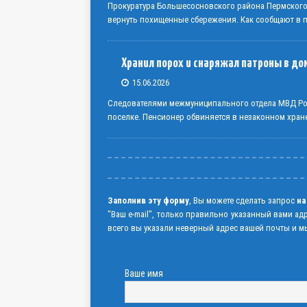
Прокуратура Большесосновского района Пермског
вернуть похищенные сбережения. Как сообщают в пр
Хранил порох и снаряжал патроны в до
15.06.2026
Следователями межмуниципального отдела МВД Рос
поселке. Пенсионер обвиняется в незаконном хран
Заполнив эту форму
, Вы можете сделать запрос
на
"Ваш e-mail", только правильно указанный вами ад
всего вы указали неверный адрес вашей почты и мы
Ваше имя