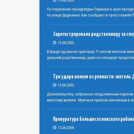
15.06.2026
По поручению прокуратуры Пермского края прокур
по улице Дедюкина. Как сообщают в пресс-службе 
Зарегистрировала родственницу за сп
15.06.2026
В Барде суд вынес приговор 71-летней местной жи
дальней родственнице, даже не планируя предоста
Три удара ножом из ревности: житель 
15.06.2026
Доказательства, собранные следственным отделом
местному жителю. Мужчина признан виновным в же
Прокуратура Большесосновского района
15.06.2026