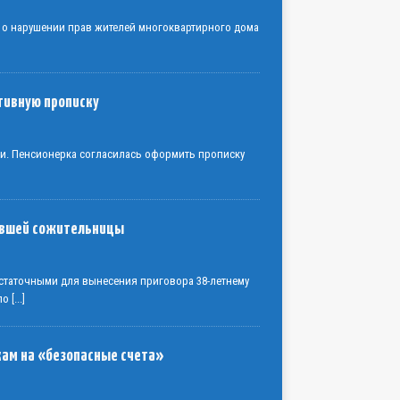
 о нарушении прав жителей многоквартирного дома
тивную прописку
ки. Пенсионерка согласилась оформить прописку
бывшей сожительницы
статочными для вынесения приговора 38-летнему
 по
[...]
кам на «безопасные счета»