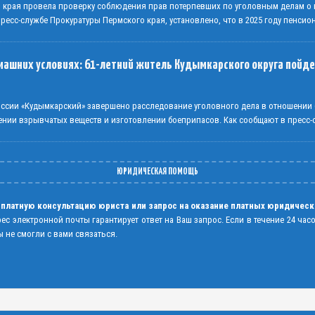
о края провела проверку соблюдения прав потерпевших по уголовным делам 
есс-службе Прокуратуры Пермского края, установлено, что в 2025 году пенсио
машних условиях: 61-летний житель Кудымкарского округа пойде
сии «Кудымкарский» завершено расследование уголовного дела в отношении 
ении взрывчатых веществ и изготовлении боеприпасов. Как сообщают в пресс
ЮРИДИЧЕСКАЯ ПОМОЩЬ
 платную консультацию юриста или запрос на оказание платных юридическ
рес электронной почты гарантирует ответ на Ваш запрос. Если в течение 24 час
 не смогли с вами связаться.