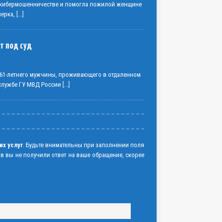
о кибермошенничестве и помогла пожилой женщине
нерка,
[...]
т под суд
61-летнего мужчины, проживающего в отдаленном
-службе ГУ МВД России
[...]
их услуг
. Будьте внимательны при заполнении поля
ов вы не получили ответ на ваше обращение, скорее