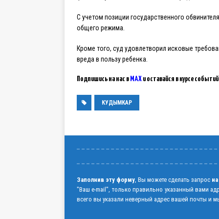
С учетом позиции государственного обвинителя
общего режима.
Кроме того, суд удовлетворил исковые требов
вреда в пользу ребенка.
Подпишись на нас в
MAX
и оставайся в курсе событий
КУДЫМКАР
Заполнив эту форму
, Вы можете сделать запрос
на
"Ваш e-mail", только правильно указанный вами ад
всего вы указали неверный адрес вашей почты и мы