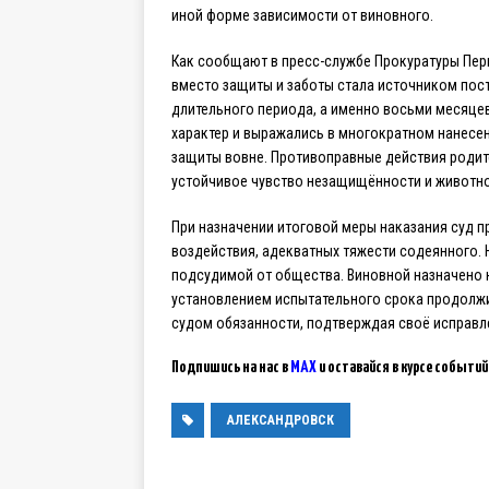
иной форме зависимости от виновного.
Как сообщают в пресс-службе Прокуратуры Пер
вместо защиты и заботы стала источником пост
длительного периода, а именно восьми месяце
характер и выражались в многократном нанесен
защиты вовне. Противоправные действия родит
устойчивое чувство незащищённости и животно
При назначении итоговой меры наказания суд п
воздействия, адекватных тяжести содеянного. 
подсудимой от общества. Виновной назначено 
установлением испытательного срока продолжи
судом обязанности, подтверждая своё исправле
Подпишись на нас в
MAX
и оставайся в курсе событий
АЛЕКСАНДРОВСК