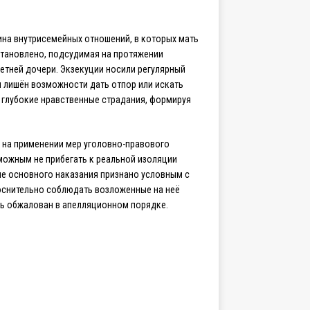
ина внутрисемейных отношений, в которых мать
становлено, подсудимая на протяжении
етней дочери. Экзекуции носили регулярный
л лишён возможности дать отпор или искать
 глубокие нравственные страдания, формируя
о на применении мер уголовно-правового
можным не прибегать к реальной изоляции
ие основного наказания признано условным с
коснительно соблюдать возложенные на неё
ть обжалован в апелляционном порядке.