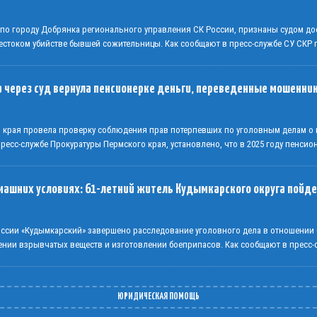
 по городу Добрянка регионального управления СК России, признаны судом до
стоком убийстве бывшей сожительницы. Как сообщают в пресс-службе СУ СКР
 через суд вернула пенсионерке деньги, переведенные мошенни
о края провела проверку соблюдения прав потерпевших по уголовным делам 
есс-службе Прокуратуры Пермского края, установлено, что в 2025 году пенсио
машних условиях: 61-летний житель Кудымкарского округа пойде
сии «Кудымкарский» завершено расследование уголовного дела в отношении 
ении взрывчатых веществ и изготовлении боеприпасов. Как сообщают в пресс
ЮРИДИЧЕСКАЯ ПОМОЩЬ