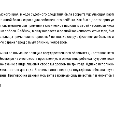
мского края, в ходе судебного следствия была вскрыта удручающая карт
оянной боли и страха для собственного ребёнка. Как было достоверно у
в, систематически применяла физическое насилие к своей несовершеннол
ии побоев. Ребёнок, в силу возраста и полной зависимости от матери, бы
ельницы причиняли потерпевшей не только острую физическую боль, но и
го страха перед самым близким человеком.
ринял во внимание позицию государственного обвинителя, настаивавшег
Несмотря на жестокость проявленную в отношении ребёнка, суд счёл воз
наказание в виде лишения свободы сроком на три года. Однако исполнен
тельностью два года. В течение этого периода осуждённая обязана неу
ние. Приговор на данный момент в законную силу не вступил и может бы
!