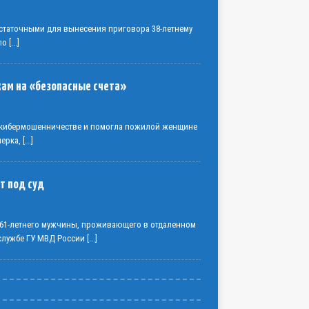
статочными для вынесения приговора 38-летнему
 по
[...]
кам на «безопасные счета»
о кибермошенничестве и помогла пожилой женщине
нерка,
[...]
т под суд
61-летнего мужчины, проживающего в отдаленном
-службе ГУ МВД России
[...]