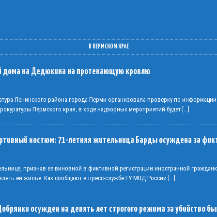
В ПЕРМСКОМ КРАЕ
й дома на Дедюкина на протекающую кровлю
атура Ленинского района города Перми организовала проверку по информации
Прокуратуры Пермского края, в ходе надзорных мероприятий будет
[...]
ортивный костюм: 71-летняя жительница Барды осуждена за фик
тельнице, признав ее виновной в фиктивной регистрации иностранной граждан
влять ей жилье. Как сообщают в пресс-службе ГУ МВД России
[...]
Добрянки осужден на девять лет строгого режима за убийство 