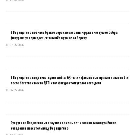
В Верещагино поймали браконьера с незаконным ружьём и тушей бобра:
фигурант утверждает, что нашёл оружие на берегу
07.05.2026
В Верещагино водитель, купивший за 65 тысяч фальшивые права и попавшийся
после бегства с места ДТП, стал фигурантом уголовного дела
06.05.2026
Супруги из Подмосковья получили по семь лет колонии за вооружённое
нападение на жительницу Верещагино