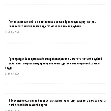
Помог старикам дойти до остановки и украл оброненную карту: житель
Сивинского района попал под статью за две тысячи рублей
25.05.2026
Прокуратура Верещагино обязала работодателя выплатить 50 тысяч рублей
работнику, получившему травму на производстве из-за нарушений охраны
труда
15.05.2026
В Верещагино 14-летний подросток стал фигурантом уголовного дела за траты
с найденной банковской карты
14.05.2026