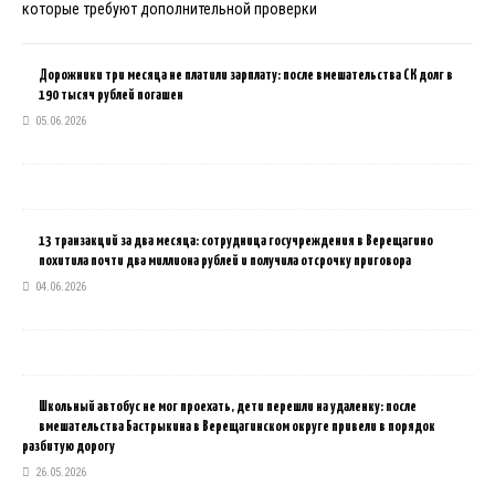
которые требуют дополнительной проверки
Дорожники три месяца не платили зарплату: после вмешательства СК долг в
190 тысяч рублей погашен
05.06.2026
13 транзакций за два месяца: сотрудница госучреждения в Верещагино
похитила почти два миллиона рублей и получила отсрочку приговора
04.06.2026
Школьный автобус не мог проехать, дети перешли на удаленку: после
вмешательства Бастрыкина в Верещагинском округе привели в порядок
разбитую дорогу
26.05.2026