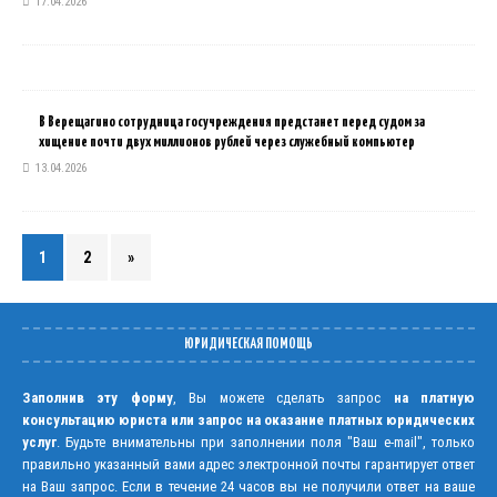
17.04.2026
В Верещагино сотрудница госучреждения предстанет перед судом за
хищение почти двух миллионов рублей через служебный компьютер
13.04.2026
1
2
»
ЮРИДИЧЕСКАЯ ПОМОЩЬ
Заполнив эту форму
, Вы можете сделать запрос
на платную
консультацию юриста или запрос на оказание платных юридических
услуг
. Будьте внимательны при заполнении поля "Ваш e-mail", только
правильно указанный вами адрес электронной почты гарантирует ответ
на Ваш запрос. Если в течение 24 часов вы не получили ответ на ваше