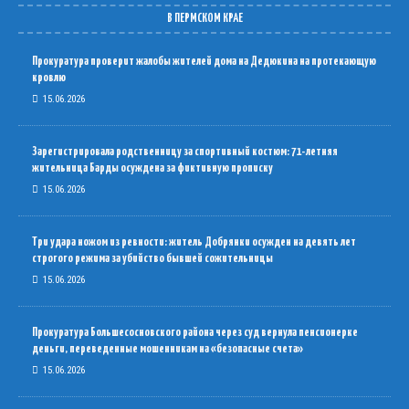
В ПЕРМСКОМ КРАЕ
Прокуратура проверит жалобы жителей дома на Дедюкина на протекающую
кровлю
15.06.2026
Зарегистрировала родственницу за спортивный костюм: 71-летняя
жительница Барды осуждена за фиктивную прописку
15.06.2026
Три удара ножом из ревности: житель Добрянки осужден на девять лет
строгого режима за убийство бывшей сожительницы
15.06.2026
Прокуратура Большесосновского района через суд вернула пенсионерке
деньги, переведенные мошенникам на «безопасные счета»
15.06.2026